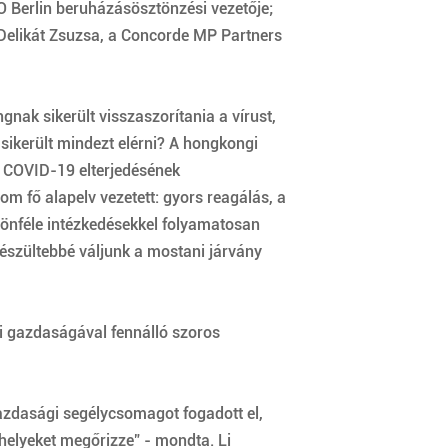
TO Berlin beruházásösztönzési vezetője;
 Delikát Zsuzsa, a Concorde MP Partners
nak sikerült visszaszorítania a vírust,
 sikerült mindezt elérni? A hongkongi
a COVID-19 elterjedésének
 fő alapelv vezetett: gyors reagálás, a
ülönféle intézkedésekkel folyamatosan
készültebbé váljunk a mostani járvány
i gazdaságával fennálló szoros
azdasági segélycsomagot fogadott el,
elyeket megőrizze” - mondta. Li