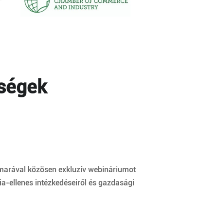
őségek
amarával közösen exkluzív webináriumot
a-ellenes intézkedéseiről és gazdasági