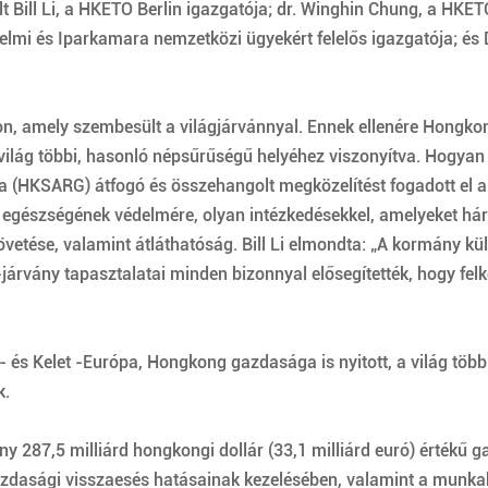
t Bill Li, a HKETO Berlin igazgatója; dr. Winghin Chung, a HKE
lmi és Iparkamara nemzetközi ügyekért felelős igazgatója; és
on, amely szembesült a világjárvánnyal. Ennek ellenére Hongkong
 világ többi, hasonló népsűrűségű helyéhez viszonyítva. Hogyan
a (HKSARG) átfogó és összehangolt megközelítést fogadott el 
gészségének védelmére, olyan intézkedésekkel, amelyeket három
övetése, valamint átláthatóság. Bill Li elmondta: „A kormány k
-járvány tapasztalatai minden bizonnyal elősegítették, hogy fel
és Kelet -Európa, Hongkong gazdasága is nyitott, a világ több
k.
287,5 milliárd hongkongi dollár (33,1 milliárd euró) értékű g
zdasági visszaesés hatásainak kezelésében, valamint a munkah