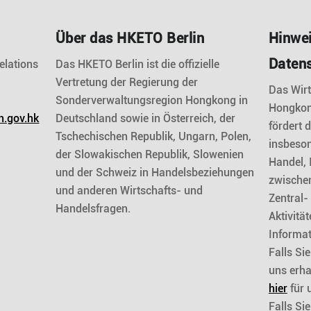
Über das HKETO Berlin
Hinwei
Daten
elations
Das HKETO Berlin ist die offizielle
Vertretung der Regierung der
Das Wir
Sonderverwaltungsregion Hongkong in
Hongkong
n.gov.hk
Deutschland sowie in Österreich, der
fördert 
Tschechischen Republik, Ungarn, Polen,
insbeson
der Slowakischen Republik, Slowenien
Handel, 
und der Schweiz in Handelsbeziehungen
zwische
und anderen Wirtschafts- und
Zentral-
Handelsfragen.
Aktivitä
Informat
Falls Si
uns erha
hier
für 
Falls Si