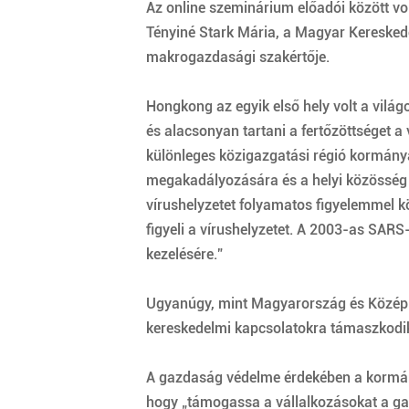
Az online szeminárium előadói között vol
Tényiné Stark Mária, a Magyar Kereskede
makrogazdasági szakértője.
Hongkong az egyik első hely volt a világ
és alacsonyan tartani a fertőzöttséget a
különleges közigazgatási régió kormány
megakadályozására és a helyi közösség e
vírushelyzetet folyamatos figyelemmel k
figyeli a vírushelyzetet. A 2003-as SARS
kezelésére.”
Ugyanúgy, mint Magyarország és Közép- 
kereskedelmi kapcsolatokra támaszkodi
A gazdaság védelme érdekében a kormány 
hogy „támogassa a vállalkozásokat a ga