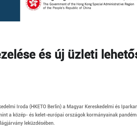
elése és új üzleti lehet
kedelmi Iroda (HKETO Berlin) a Magyar Kereskedelmi és Ipark
mint a közép- és kelet-európai országok kormányainak pandémi
lágjárvány leküzdésében.