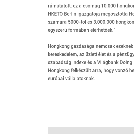
rámutatott: ez a csomag 10,000 hongkon
HKETO Berlin igazgatója megosztotta Hong
számára 5000-től és 3.000.000 hongkong
egyszerű formában elérhetőek.”
Hongkong gazdasága nemcsak ezeknek az i
kereskedelem, az üzleti élet és a pénzüg
szabadság indexe és a Világbank Doing 
Hongkong felkészült arra, hogy vonzó hel
európai vállalatoknak.