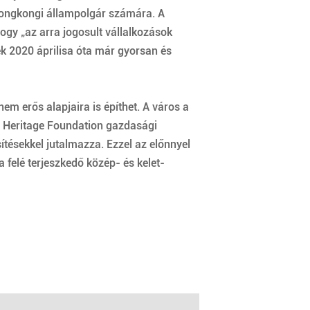
 hongkongi állampolgár számára. A
ogy „az arra jogosult vállalkozások
k 2020 áprilisa óta már gyorsan és
m erős alapjaira is építhet. A város a
 a Heritage Foundation gazdasági
ésekkel jutalmazza. Ezzel az előnnyel
 felé terjeszkedő közép- és kelet-