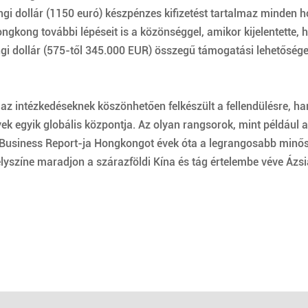
gi dollár (1150 euró) készpénzes kifizetést tartalmaz minden
kong további lépéseit is a közönséggel, amikor kijelentette, h
i dollár (575-től 345.000 EUR) összegű támogatási lehetősége
ntézkedéseknek köszönhetően felkészült a fellendülésre, hane
yek egyik globális központja. Az olyan rangsorok, mint például
Business Report-ja Hongkongot évek óta a legrangosabb minősít
yszíne maradjon a szárazföldi Kína és tág értelembe véve Ázsia