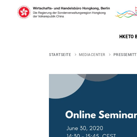
Skip
to
HKETO B
main
STARTSEITE
MEDIACENTER
PRESSEMITT
content