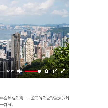
02:12
Mute
Settings
PIP
Enter
fullscreen
年全球名列第㇐，並同時為全球最大的離
㇐部分。