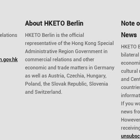
About HKETO Berlin
Note o
News
elations
HKETO Berlin is the official
representative of the Hong Kong Special
HKETO Be
Administrative Region Government in
bilateral
n.gov.hk
commercial relations and other
economic
economic and trade matters in Germany
cultural
as well as Austria, Czechia, Hungary,
and Cent
Poland, the Slovak Republic, Slovenia
countrie
and Switzerland.
informat
If you wo
news fr
However,
receivin
unsubsc