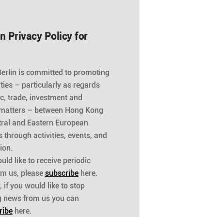
n Privacy Policy for
rlin is committed to promoting
 ties – particularly as regards
, trade, investment and
 matters – between Hong Kong
ral and Eastern European
s through activities, events, and
ion.
uld like to receive periodic
om us, please
subscribe
here.
 if you would like to stop
g news from us you can
ribe
here.