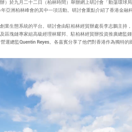
辦）於九月二十二日（柏林時間）舉辦網上研討會「動蕩環球局
○年亞洲柏林峰會的其中㇐項活動。研討會重點介紹了香港金融
創業生態系統的平台。研討會由駐柏林經貿辦處⾧李志鵬主持，
及區塊鏈專家組高級經理林耀邦、駐柏林經貿辦投資推廣總監鍾穎
n、及Sibex 營運總監Quentin Reyes。各嘉賓分享了他們對香港