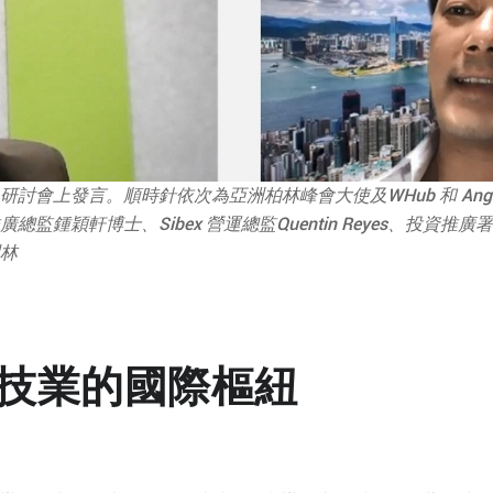
發言。順時針依次為亞洲柏林峰會大使及WHub 和 AngelHub 
監鍾穎軒博士、Sibex 營運總監Quentin Reyes、投資
林
科技業的國際樞紐