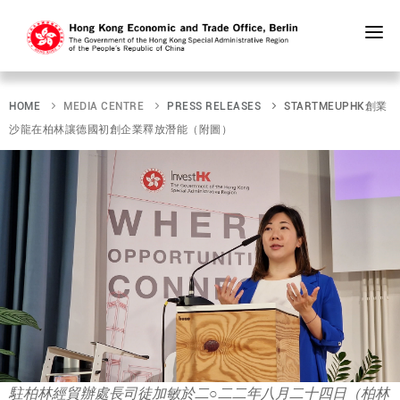
Skip
to
main
HOME
MEDIA CENTRE
PRESS RELEASES
STARTMEUPHK創業
content
沙龍在柏林讓德國初創企業釋放潛能（附圖）
駐柏林經貿辦處長司徒加敏於二○二二年八月二十四日（柏林